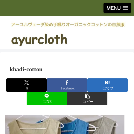
MENU
khadi-cotton
X
Facebook
はてブ
LINE
コピー